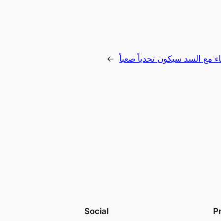
قاء مع السد سيكون تحدياً صعباً
→
Social
P