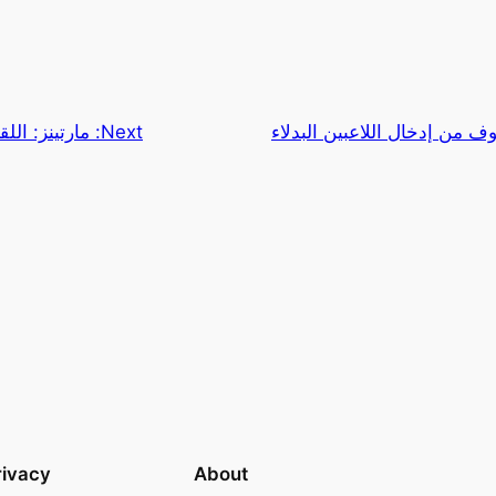
وف من إدخال اللاعبين البدلاء
Next:
مارتينز: الل
rivacy
About