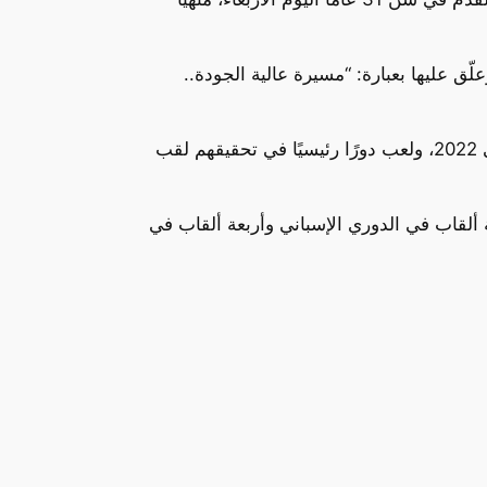
ق عليها بعبارة: “مسيرة عالية الجودة..
تألق فاران بجانب بنزيما في ريال مدريد والمنتخب الفرنسي، حيث خاض 93 مباراة مع منتخب فرنسا من 2013 إلى 2022، ولعب دورًا رئيسيًا في تحقيقهم لقب
ل انتقاله إلى ريال مدريد عام 2011، حيث خاض 360 مباراة وفاز بثلاثة ألقاب في الدوري الإسباني وأربعة ألقاب في