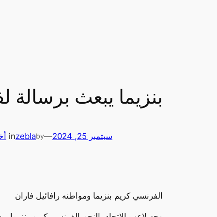
بنزيما يبعث برسالة لف
سبتمبر 25, 2024
—
zebla
in
أخ
by
الفرنسي كريم بنزيما ومواطنه رافائيل فاران