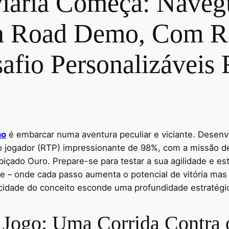
iária Começa: Navegu
n Road Demo, Com Re
safio Personalizávei
mo
é embarcar numa aventura peculiar e viciante. Desenvo
o jogador (RTP) impressionante de 98%, com a missão de 
içado Ouro. Prepare-se para testar a sua agilidade e est
dcore – onde cada passo aumenta o potencial de vitória m
cidade do conceito esconde uma profundidade estratégic
 Jogo: Uma Corrida Contra 