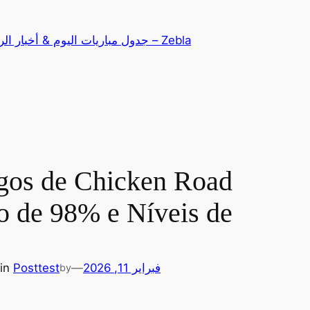
تخطى
إلى
Zebla – جدول مباريات اليوم & أخبار الرياضة
المحتوى
gos de Chicken Road
 de 98% e Níveis de
فبراير 11, 2026
—
test
Post
in
by