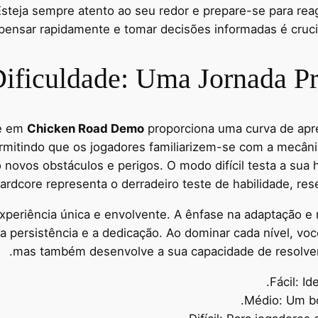
steja sempre atento ao seu redor e prepare-se para reag
pensar rapidamente e tomar decisões informadas é crucia
Dificuldade: Uma Jornada Pr
de em
Chicken Road Demo
proporciona uma curva de apre
rmitindo que os jogadores familiarizem-se com a mecân
novos obstáculos e perigos. O modo difícil testa a sua h
hardcore representa o derradeiro teste de habilidade, re
experiência única e envolvente. A ênfase na adaptação 
persistência e a dedicação. Ao dominar cada nível, você
mas também desenvolve a sua capacidade de resolver
Fácil: Id
Médio: Um bom