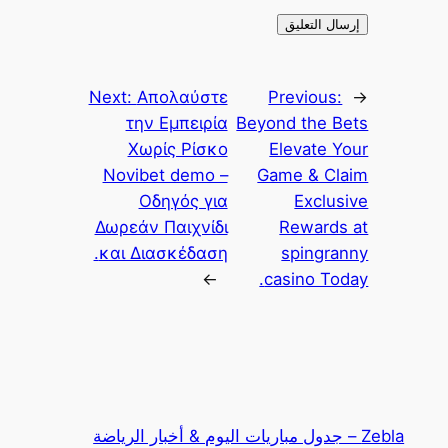
Next:
Απολαύστε
Previous:
←
την Εμπειρία
Beyond the Bets
Χωρίς Ρίσκο
Elevate Your
Novibet demo –
Game & Claim
Οδηγός για
Exclusive
Δωρεάν Παιχνίδι
Rewards at
και Διασκέδαση.
spingranny
→
casino Today.
Zebla – جدول مباريات اليوم & أخبار الرياضة