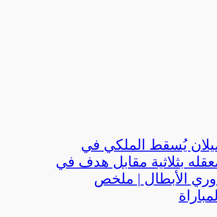
يلان يُسقط الملكي في
عقله بثلاثية مقابل هدف في
وري الأبطال | ملخص
لمباراة