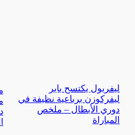
ليفربول يكتسح باير
م
ليفركوزن برباعية نظيفة في
م
دوري الأبطال – ملخص
د
المباراة
ا