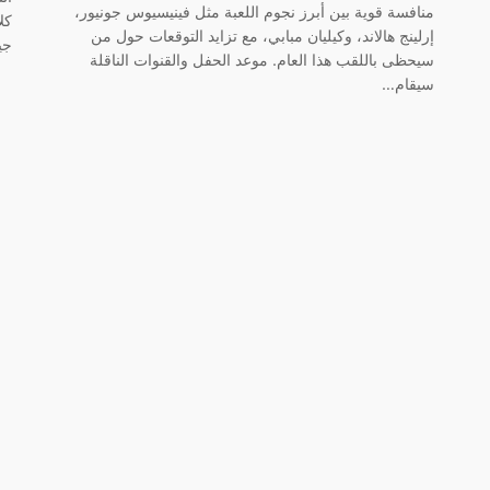
منافسة قوية بين أبرز نجوم اللعبة مثل فينيسيوس جونيور،
كل
إرلينج هالاند، وكيليان مبابي، مع تزايد التوقعات حول من
جي
سيحظى باللقب هذا العام. موعد الحفل والقنوات الناقلة
سيقام…