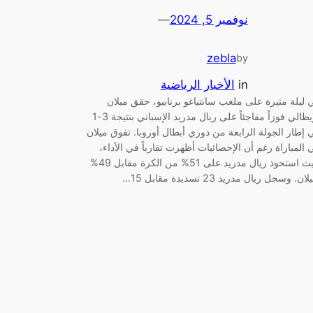
نوفمبر 5, 2024
—
zebla
by
in
الأخبار الرياضية
 ليلة مثيرة على ملعب سانتياغو برنابيو، حقق ميلان
الإيطالي فوزاً مفاجئاً على ريال مدريد الإسباني بنتيجة 3-1
 إطار الجولة الرابعة من دوري أبطال أوروبا. تفوق ميلان
 المباراة رغم أن الإحصائيات أظهرت تقارباً في الأداء،
حيث استحوذ ريال مدريد على 51% من الكرة مقابل 49%
ان. وسجل ريال مدريد 23 تسديدة مقابل 15…