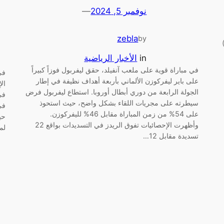
نوفمبر 5, 2024
—
zebla
by
ن دور ؟ حفل الكرة الذهبية 2025 (Ballon d’Or)
in
الأخبار الرياضية
في مباراة قوية على ملعب آنفيلد، حقق ليفربول فوزاً كبيراً
في
على باير ليفركوزن الألماني بأربعة أهداف نظيفة في إطار
الجولة الرابعة من دوري أبطال أوروبا. استطاع ليفربول فرض
في
سيطرته على مجريات اللقاء بشكل واضح، حيث استحوذ
في
على 54% من زمن المباراة مقابل 46% لليفركوزن.
وأظهرت الإحصائيات تفوق الريدز في التسديدات بواقع 22
لميل
تسديدة مقابل 12…