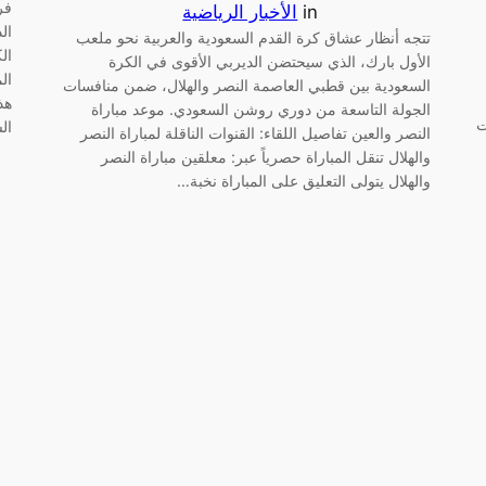
فر
in
الأخبار الرياضية
ال
تتجه أنظار عشاق كرة القدم السعودية والعربية نحو ملعب
ال
الأول بارك، الذي سيحتضن الديربي الأقوى في الكرة
ال
السعودية بين قطبي العاصمة النصر والهلال، ضمن منافسات
هذ
الجولة التاسعة من دوري روشن السعودي. موعد مباراة
يت
ال
النصر والعين تفاصيل اللقاء: القنوات الناقلة لمباراة النصر
والهلال تنقل المباراة حصرياً عبر: معلقين مباراة النصر
والهلال يتولى التعليق على المباراة نخبة…