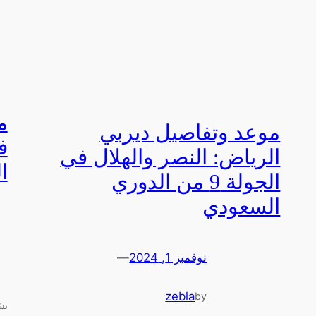
م
موعد وتفاصيل ديربي
ف
الرياض: النصر والهلال في
ال
الجولة 9 من الدوري
السعودي
نوفمبر 1, 2024
—
zebla
by
يش