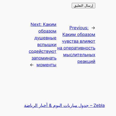
Next:
Каким
Previous:
←
образом
Каким образом
душевные
чувства влияют
вспышки
на оперативность
содействуют
мыслительных
запоминать
реакций
→
моменты
Zebla – جدول مباريات اليوم & أخبار الرياضة