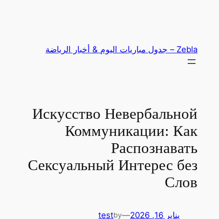
خطى
لى
لمحتوى
Zebla – جدول مباريات اليوم & أخبار الرياضة
Искусство Невербальной
Коммуникации: Как
Распознавать
Сексуальный Интерес без
Слов
يناير 16, 2026
—
test
by