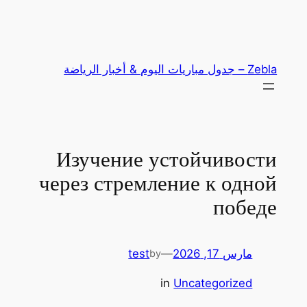
تخطى
إلى
المحتوى
Zebla – جدول مباريات اليوم & أخبار الرياضة
Изучение устойчивости
через стремление к одной
победе
مارس 17, 2026
—
test
by
in
Uncategorized