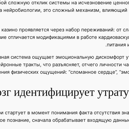
ой сложную отклик системы на исчезновение ценног
ла нейробиологии, это сложный механизм, влияющий
 казино проявляется через набор переживаний: от с
вие отличается модификациями в работе кардиоваску
питания 
рвная система ощущает эмоциональную дискомфорт у
йронные тракты, что разъясняет, отчего личности ч
ния физических ощущений: “сломанное сердце”, “эмоц
озг идентифицирует утрат
и стартует в момент понимания факта отсутствия зн
ое познание, сначала обрабатывает входящую данны