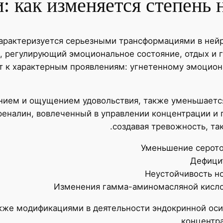
: как изменяется степень
арактеризуется серьезными трансформациями в нейр
, регулирующий эмоциональное состояние, отдых и 
т к характерным проявлениям: угнетенному эмоцион
нием и ощущением удовольствия, также уменьшается
реналин, вовлеченный в управлении концентрации и 
создавая тревожность, так
Уменьшение серото
Дефицит
Неустойчивость н
Изменения гамма-аминомасляной кисло
акже модификациями в деятельности эндокринной оси
концентра