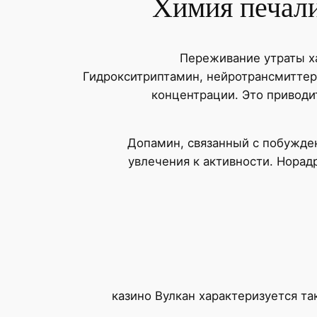
Химия печали
Переживание утраты х
Гидрокситриптамин, нейротрансмиттер
концентрации. Это приводи
Допамин, связанный с побужде
увлечения к активности. Норад
казино Вулкан характеризуется т