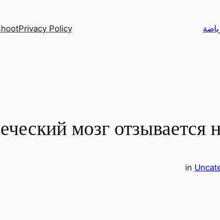
Privacy Policy
Yalla Shoot – أهم م
еческий мозг отзывается 
in
Uncat