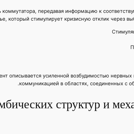
ь коммутатора, передавая информацию к соответств
е, который стимулирует кризисную отклик через выб
Стимуля
П
мент описывается усиленной возбудимостью нервных
коммуникацией в областях, соединенных с о
мбических структур и мех