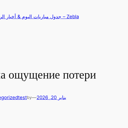
تخطى
إلى
Zebla – جدول مباريات اليوم & أخبار الرياضة
المحتوى
на ощущение потери
يناير 20, 2026
—
test
egorized
by