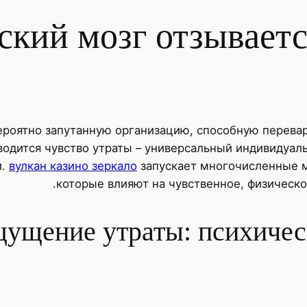
ский мозг отзывает
ероятно запутанную организацию, способную перевар
водится чувство утраты – универсальный индивидуал
и.
вулкан казино зеркало
запускает многочисленные м
которые влияют на чувственное, физическо
щущение утраты: психичес