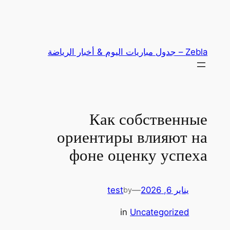
تخطى
إلى
المحتوى
Zebla – جدول مباريات اليوم & أخبار الرياضة
Как собственные
ориентиры влияют на
фоне оценку успеха
يناير 6, 2026
—
test
by
in
Uncategorized