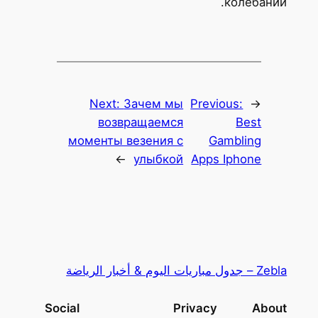
колебаний.
Next:
Зачем мы
Previous:
←
возвращаемся
Best
моменты везения с
Gambling
→
улыбкой
Apps Iphone
Zebla – جدول مباريات اليوم & أخبار الرياضة
Social
Privacy
About