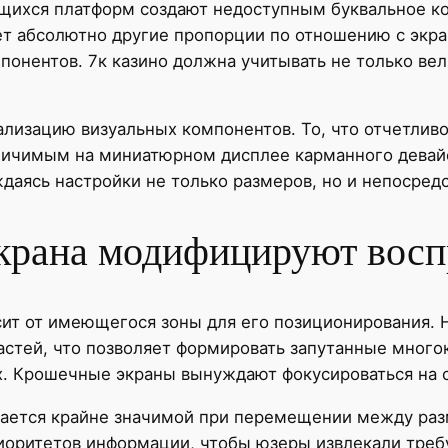
щихся платформ создают недоступным буквальное к
т абсолютно другие пропорции по отношению с экра
понентов. 7к казино должна учитывать не только вел
тализацию визуальных компонентов. То, что отчетлив
личимым на миниатюрном дисплее карманного девай
ждаясь настройки не только размеров, но и непосред
крана модифицируют вос
ит от имеющегося зоны для его позиционирования. 
астей, что позволяет формировать запутанные мног
. Крошечные экраны вынуждают фокусироваться на с
ается крайне значимой при перемещении между разм
иоритетов информации, чтобы юзеры извлекали треб