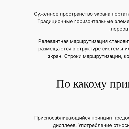
Суженное пространство экрана портат
Традиционные горизонтальные элемен
переоц
Релевантная маршрутизация становит
размещаются в структуре системы ил
экран. Строки маршрутизации, к
По какому при
Приспосабливающийся принцип предос
дисплеев. Употребление относ