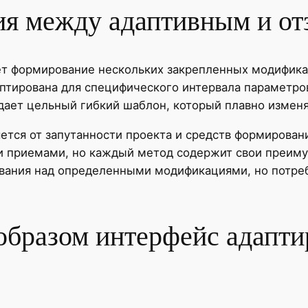
ия между адаптивным и о
ет формирование нескольких закрепленных модифика
даптирована для специфического интервала параметр
ает цельный гибкий шаблон, который плавно изменяе
тся от запутанности проекта и средств формировани
и приемами, но каждый метод содержит свои преим
ования над определенными модификациями, но потре
образом интерфейс адапти