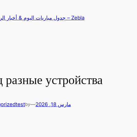
تخطى
إلى
Zebla – جدول مباريات اليوم & أخبار الرياضة
المحتوى
д разные устройства
مارس 18, 2026
—
test
orized
by