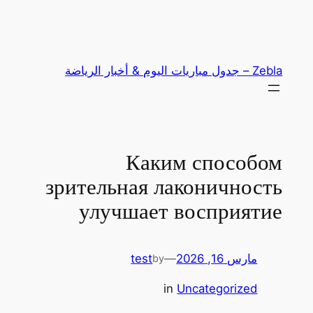
تخطى
إلى
المحتوى
Zebla – جدول مباريات اليوم & أخبار الرياضة
Каким способом
зрительная лаконичность
улучшает восприятие
مارس 16, 2026
—
test
by
in
Uncategorized