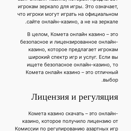
игр
что
бе
к
Коми