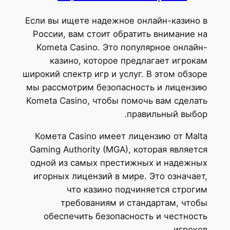
Если
Рос
Ko
широк
мы р
Kome
Ко
Gami
одн
иго