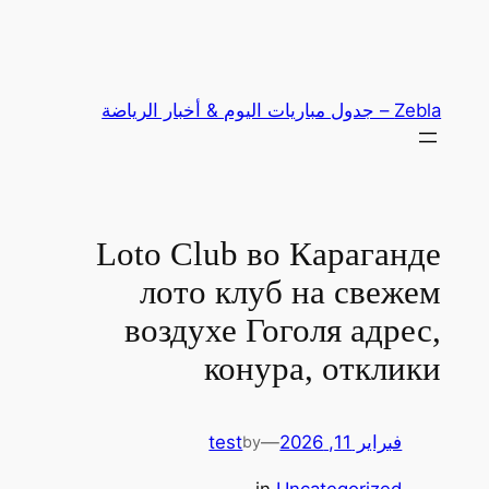
تخطى
إلى
المحتوى
Zebla – جدول مباريات اليوم & أخبار الرياضة
Loto Club во Караганде
лото клуб на свежем
воздухе Гоголя адрес,
конура, отклики
فبراير 11, 2026
—
test
by
in
Uncategorized