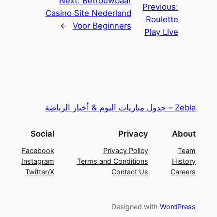
Next:
Betrouwbaar
Previous:
Casino Site Nederland
Roulette
→
Voor Beginners
Play Live
ل مباريات اليوم & أخبار الرياضة
Social
Privacy
Abo
Facebook
Privacy Policy
Te
Instagram
Terms and Conditions
Histo
Twitter/X
Contact Us
Caree
Designed with
WordPre