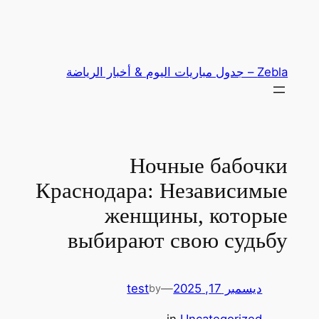
ى
ل مباريات اليوم & أخبار الرياضة
Ночные бабочк
Краснодара: Независимы
женщины, которы
выбирают свою судьб
ديسمبر 17, 2025
—
test
by
in
Uncategorized