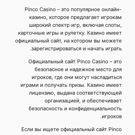
Pinco Casino – это популярное онлайн-
казино, которое предлагает игрокам
широкий спектр игр, включая слоты,
карточные игры и рулетку. Казино имеет
официальный сайт, на котором вы можете
зарегистрироваться и начать играть.
Официальный сайт Pinco Casino – это
безопасное и надежное место для
игроков, где они могут насладиться
играми и получать призы. Казино имеет
лицензию, выдана соответствующей
организацией, и обеспечивает
безопасность и конфиденциальность
игроков.
Если вы ищете официальный сайт Pinco