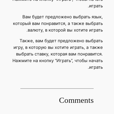
играть.
Вам будет предложено выбрать язык,
который вам понравится, а также выбрать
валюту, в которой вы хотите играть.
Также, вам будет предложено выбрать
игру, в которую вы хотите играть, а также
выбрать ставку, которая вам понравится.
Нажмите на кнопку “Играть”, чтобы начать
играть.
Comments