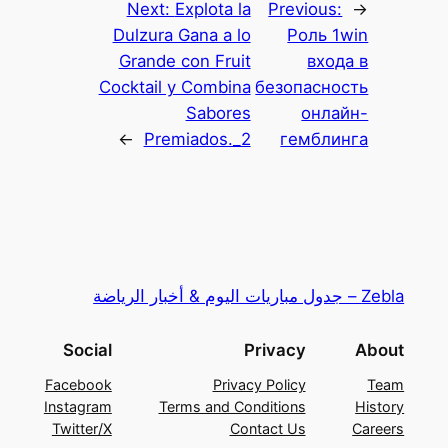
Next:
Explota la
Previous:
←
Dulzura Gana a lo
Роль 1win
Grande con Fruit
входа в
Cocktail y Combina
безопасность
Sabores
онлайн-
→
Premiados._2
гемблинга
Zebla – جدول مباريات اليوم & أخبار الرياضة
Social
Privacy
About
Facebook
Privacy Policy
Team
Instagram
Terms and Conditions
History
Twitter/X
Contact Us
Careers