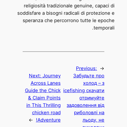
religiosità tradizionale genuine, capaci di
soddisfare a bisogni radicali di protezione e
speranza che percorrono tutte le epoche
temporali.
Previous:
←
Next:
Journey
Забудьте про
Across Lanes
холод – з
Guide the Chick
icefishing скачати
& Claim Points
отримуйте
in This Thrilling
задоволення від
chicken road
риболовлі на
→
Adventure!
льоду, не