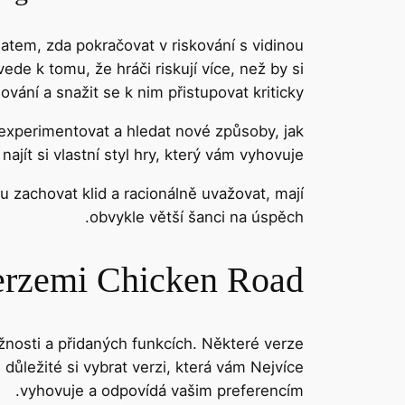
matem, zda pokračovat v riskování s vidinou
ede k tomu, že hráči riskují více, než by si
ování a snažit se k nim přistupovat kriticky.
í experimentovat a hledat nové způsoby, jak
ajít si vlastní styl hry, který vám vyhovuje.
ou zachovat klid a racionálně uvažovat, mají
obvykle větší šanci na úspěch.
erzemi Chicken Road
ížnosti a přidaných funkcích. Některé verze
e důležité si vybrat verzi, která vám Nejvíce
vyhovuje a odpovídá vašim preferencím.