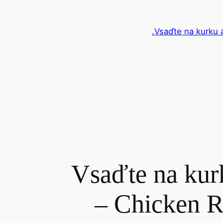
Vsaďte na kurku a
Vsaďte na kurk
– Chicken Ro