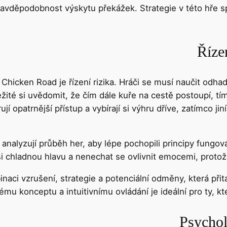
avděpodobnost výskytu překážek. Strategie v této hře s
Říze
 Chicken Road je řízení rizika. Hráči se musí naučit od
žité si uvědomit, že čím dále kuře na cestě postoupí, tím
rují opatrnější přístup a vybírají si výhru dříve, zatímco j
 analyzují průběh her, aby lépe pochopili principy fungován
si chladnou hlavu a nenechat se ovlivnit emocemi, proto
inaci vzrušení, strategie a potenciální odměny, která při
mu konceptu a intuitivnímu ovládání je ideální pro ty, kte
Psychol