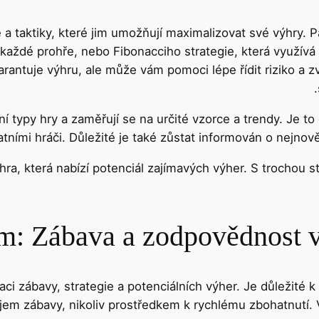
e a taktiky, které jim umožňují maximalizovat své výhry. P
každé prohře, nebo Fibonacciho strategie, která využívá 
rantuje výhru, ale může vám pomoci lépe řídit riziko a z
tní typy hry a zaměřují se na určité vzorce a trendy. Je to
atními hráči. Důležité je také zůstat informován o nejnov
a, která nabízí potenciál zajímavých výher. S trochou st
m: Zábava a zodpovědnost v
ci zábavy, strategie a potenciálních výher. Je důležité 
jem zábavy, nikoliv prostředkem k rychlému zbohatnutí.