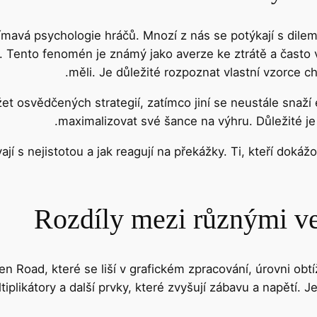
jímavá psychologie hráčů. Mnozí z nás se potýkají s dile
tu. Tento fenomén je známý jako averze ke ztrátě a často v
měli. Je důležité rozpoznat vlastní vzorce ch
žet osvědčených strategií, zatímco jiní se neustále snaž
maximalizovat své šance na výhru. Důležité je n
ají s nejistotou a jak reagují na překážky. Ti, kteří dokáž
Rozdíly mezi různými v
ken Road, které se liší v grafickém zpracování, úrovni obt
iplikátory a další prvky, které zvyšují zábavu a napětí. J