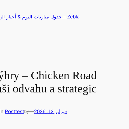
تخطى
إلى
Zebla – جدول مباريات اليوم & أخبار الرياضة
المحتوى
 výhry – Chicken Road
aši odvahu a strategic
فبراير 12, 2026
—
test
Post
in
by