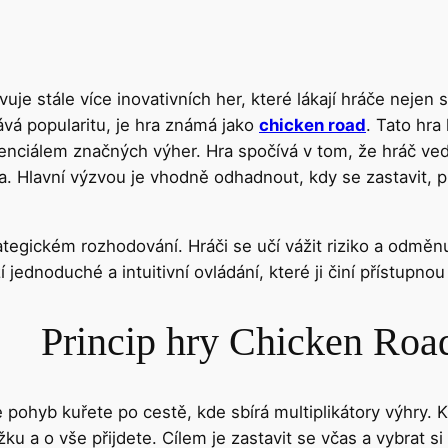
je stále více inovativních her, které lákají hráče nejen 
ává popularitu, je hra známá jako
chicken road
. Tato hra
otenciálem značných výher. Hra spočívá v tom, že hráč v
a. Hlavní výzvou je vhodně odhadnout, kdy se zastavit, 
trategickém rozhodování. Hráči se učí vážit riziko a odměnu
 jednoduché a intuitivní ovládání, které ji činí přístupnou i
Princip hry Chicken Road
pohyb kuřete po cestě, kde sbírá multiplikátory výhry. K
ážku a o vše přijdete. Cílem je zastavit se včas a vybrat s