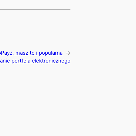
Payz, masz to i popularna
←
anie portfela elektronicznego