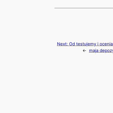
Next:
Od testujemy i oceni
→
maja depozy