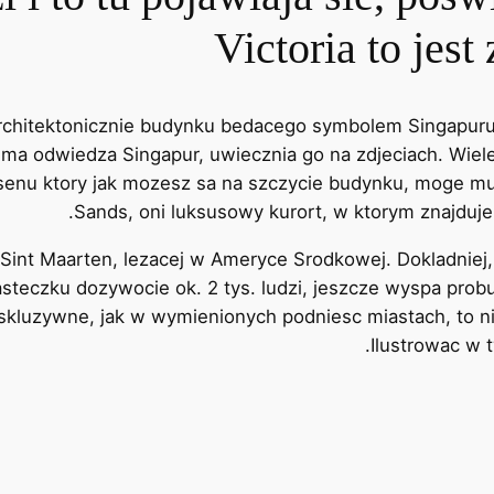
Victoria to jes
architektonicznie budynku bedacego symbolem Singapuru
 ma odwiedza Singapur, uwiecznia go na zdjeciach. Wiel
asenu ktory jak mozesz sa na szczycie budynku, moge mus
Sands, oni luksusowy kurort, w ktorym znajduje
Sint Maarten, lezacej w Ameryce Srodkowej. Dokladniej
iasteczku dozywocie ok. 2 tys. ludzi, jeszcze wyspa prob
skluzywne, jak w wymienionych podniesc miastach, to nie
Ilustrowac w t