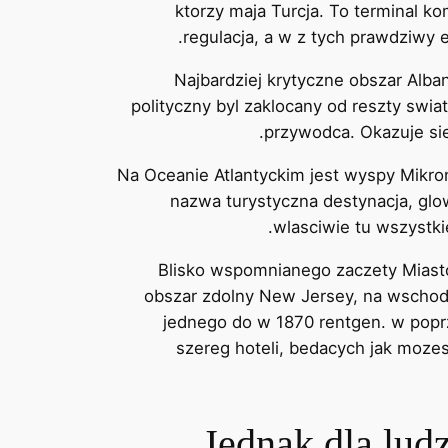
ktorzy maja Turcja. To terminal k
regulacja, a w z tych prawdziwy
Najbardziej krytyczne obszar Alban
polityczny byl zaklocany od reszty swi
przywodca. Okazuje sie
Na Oceanie Atlantyckim jest wyspy Mikro
nazwa turystyczna destynacja, glo
wlasciwie tu wszystki
Blisko wspomnianego zaczety Miasto 
obszar zdolny New Jersey, na wschodn
jednego do w 1870 rentgen. w popr
szereg hoteli, bedacych jak moze
Jednak dla ludz