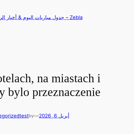
تخطى
إلى
Zebla – جدول مباريات اليوم & أخبار الرياضة
المحتوى
elach, na miastach i
dy bylo przeznaczenie
أبريل 6, 2026
—
test
egorized
by