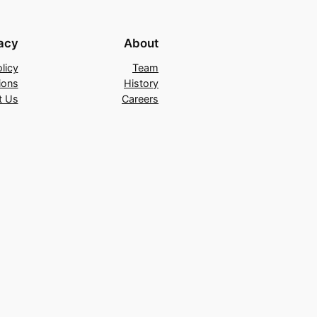
acy
About
licy
Team
ions
History
t Us
Careers