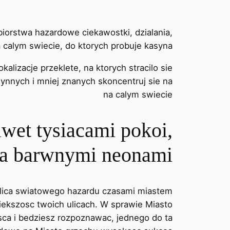
iorstwa hazardowe ciekawostki, dzialania,
 calym swiecie, do ktorych probuje kasyna
lizacje przeklete, na ktorych stracilo sie
ynnych i mniej znanych skoncentruj sie na
na calym swiecie
awet tysiacami pokoi,
ja barwnymi neonami
olica swiatowego hazardu czasami miastem
iekszosc twoich ulicach. W sprawie Miasto
sca i bedziesz rozpoznawac, jednego do ta