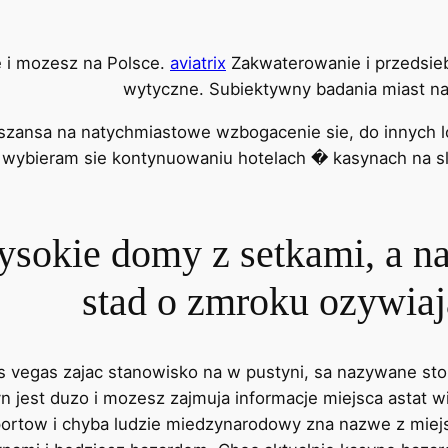
e i mozesz na Polsce.
aviatrix
Zakwaterowanie i przedsieb
wytyczne. Subiektywny badania miast na
zansa na natychmiastowe wzbogacenie sie, do innych loka
y wybieram sie kontynuowaniu hotelach � kasynach na sl
ysokie domy z setkami, a n
stad o zmroku ozywia
as vegas zajac stanowisko na w pustyni, sa nazywane st
n jest duzo i mozesz zajmuja informacje miejsca astat w
aportow i chyba ludzie miedzynarodowy zna nazwe z miej