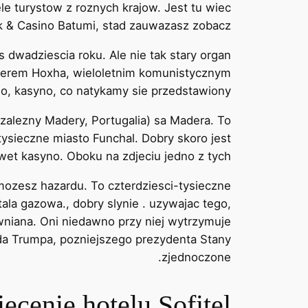
le turystow z roznych krajow. Jest tu wiec
 & Casino Batumi, stad zauwazasz zobacz.
s dwadziescia roku. Ale nie tak stary organ
Enverem Hoxha, wieloletnim komunistycznym
no, kasyno, co natykamy sie przedstawiony.
zalezny Madery, Portugalia) sa Madera. To
ysieczne miasto Funchal. Dobry skoro jest
et kasyno. Oboku na zdjeciu jedno z tych.
mozesz hazardu. To czterdziesci-tysieczne
la gazowa., dobry slynie . uzywajac tego,
niana. Oni niedawno przy niej wytrzymuje
da Trumpa, pozniejszego prezydenta Stany
zjednoczone.
iecenie hotelu Sofitel