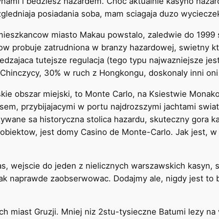
synami i bedziesz hazardem. Choc aktualnie kasyno haz
gledniaja posiadania soba, mam sciagaja duzo wycieczek
 mieszkancow miasto Makau powstalo, zaledwie do 1999 
w probuje zatrudniona w branzy hazardowej, swietny kt
edzajaca tutejsze regulacja (tego typu najwazniejsze je
Chinczycy, 30% w ruch z Hongkongu, doskonaly inni oni 
kie obszar miejski, to Monte Carlo, na Ksiestwie Monako
susem, przybijajacymi w portu najdrozszymi jachtami swi
ywane sa historyczna stolica hazardu, skuteczny gora 
obiektow, jest domy Casino de Monte-Carlo. Jak jest, w i
s, wejscie do jeden z nielicznych warszawskich kasyn, 
ak naprawde zaobserwowac. Dodajmy ale, nigdy jest to 
h miast Gruzji. Mniej niz 2stu-tysieczne Batumi lezy na